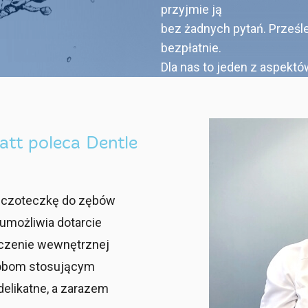
przyjmie ją
bez żadnych pytań. Prześl
bezpłatnie.
Dla nas to jeden z aspektó
att poleca Dentle
zczoteczkę do zębów
umożliwia dotarcie
zczenie wewnętrznej
osobom stosującym
elikatne, a zarazem