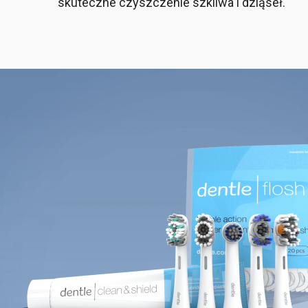
skuteczne czyszczenie szkliwa i dziąseł.