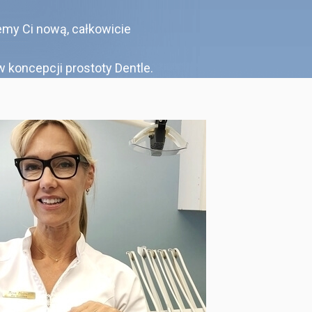
emy Ci nową, całkowicie
w koncepcji prostoty Dentle.