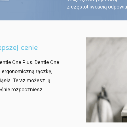
z częstotliwością odpowi
epszej cenie
entle One Plus. Dentle One
z ergonomiczną rączkę,
ziąsła. Teraz możesz ją
ześnie rozpoczniesz