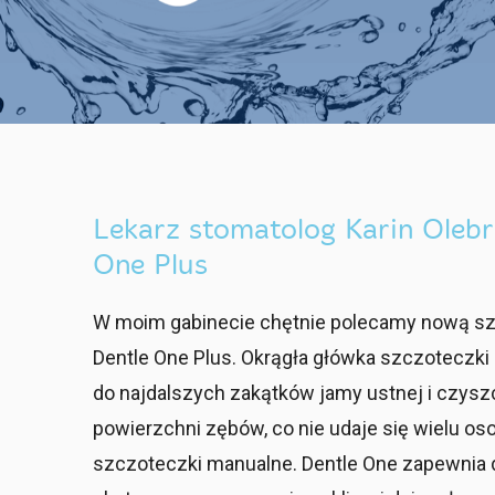
Lekarz stomatolog Karin Olebr
One Plus
W moim gabinecie chętnie polecamy nową s
Dentle One Plus. Okrągła główka szczoteczki 
do najdalszych zakątków jamy ustnej i czys
powierzchni zębów, co nie udaje się wielu 
szczoteczki manualne. Dentle One zapewnia d