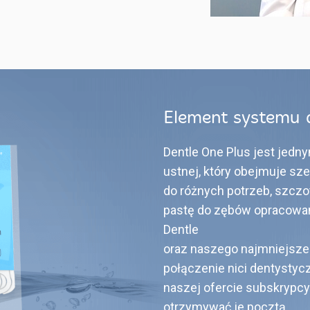
Element systemu d
Dentle One Plus jest jedn
ustnej, który obejmuje s
do różnych potrzeb, szczo
pastę do zębów opracowan
Dentle
oraz naszego najmniejsze
połączenie nici dentystyc
naszej ofercie subskrypc
otrzymywać je pocztą