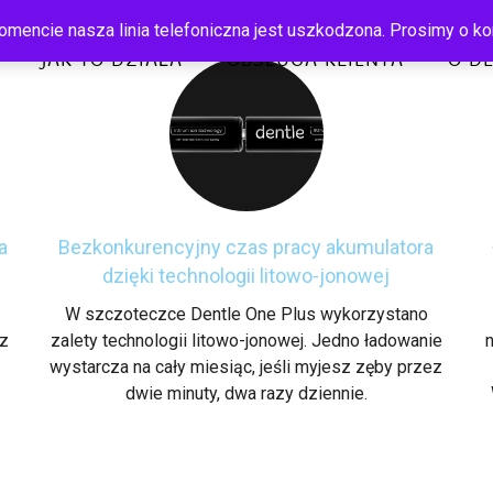
mencie nasza linia telefoniczna jest uszkodzona. Prosimy o ko
JAK TO DZIAŁA
OBSŁUGA KLIENTA
O D
a
Bezkonkurencyjny czas pracy akumulatora
dzięki technologii litowo-jonowej
W szczoteczce Dentle One Plus wykorzystano
ez
zalety technologii litowo-jonowej. Jedno ładowanie
wystarcza na cały miesiąc, jeśli myjesz zęby przez
dwie minuty, dwa razy dziennie.