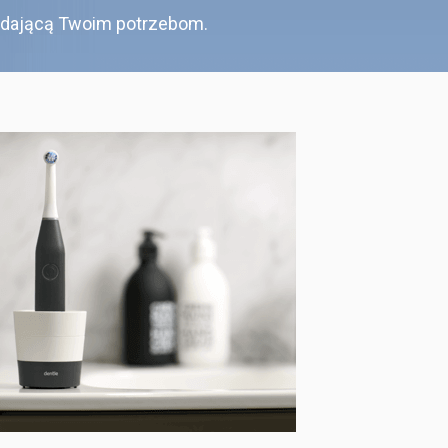
adającą Twoim potrzebom.