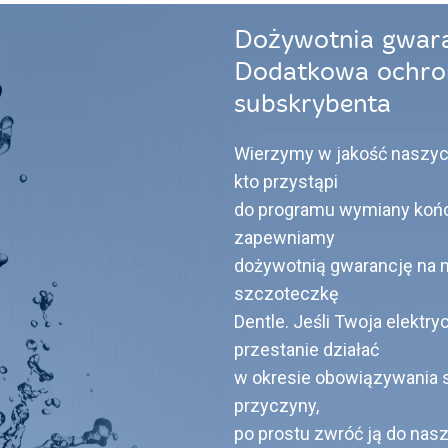
Dożywotnia gwara
Dodatkowa ochron
subskrybenta
Wierzymy w jakość naszyc
kto przystąpi
do programu wymiany koń
zapewniamy
dożywotnią gwarancję na n
szczoteczkę
Dentle. Jeśli Twoja elektr
przestanie działać
w okresie obowiązywania su
przyczyny,
po prostu zwróć ją do nasz