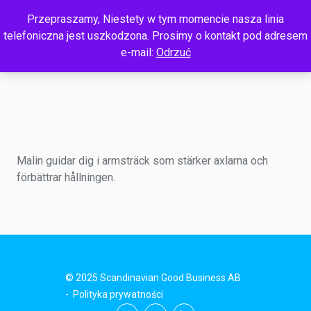
Przepraszamy, Niestety w tym momencie nasza linia
telefoniczna jest uszkodzona. Prosimy o kontakt pod adresem
e-mail:
Odrzuć
Malin guidar dig i armsträck som stärker axlarna och
förbättrar hållningen.
© 2025 Scandinavian Good Business AB
-
Polityka prywatności