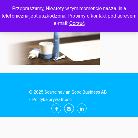
Przepraszamy, Niestety w tym momencie nasza linia
telefoniczna jest uszkodzona. Prosimy o kontakt pod adresem
e-mail:
Odrzuć
© 2025 Scandinavian Good Business AB
-
Polityka prywatności