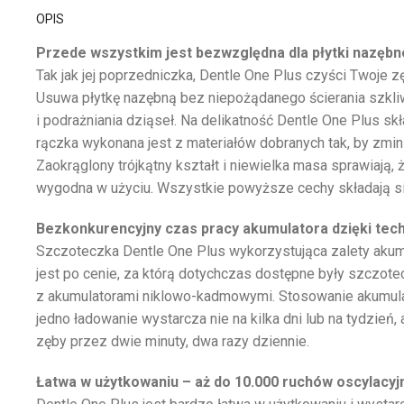
OPIS
Przede wszystkim jest bezwzględna dla płytki nazębnej
Tak jak jej poprzedniczka, Dentle One Plus czyści Twoje z
Usuwa płytkę nazębną bez niepożądanego ścierania szkl
i podrażniania dziąseł. Na delikatność Dentle One Plus sk
rączka wykonana jest z materiałów dobranych tak, by zmini
Zaokrąglony trójkątny kształt i niewielka masa sprawiają,
wygodna w użyciu. Wszystkie powyższe cechy składają s
Bezkonkurencyjny czas pracy akumulatora dzięki techn
Szczoteczka Dentle One Plus wykorzystująca zalety aku
jest po cenie, za którą dotychczas dostępne były szczote
z akumulatorami niklowo-kadmowymi. Stosowanie akumula
jedno ładowanie wystarcza nie na kilka dni lub na tydzień, 
zęby przez dwie minuty, dwa razy dziennie.
Łatwa w użytkowaniu – aż do 10.000 ruchów oscylacyj