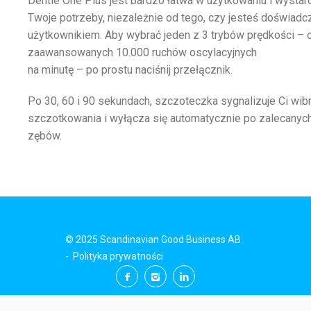
Dentle One Plus jest bardzo łatwa w użytkowaniu i wysta
Twoje potrzeby, niezależnie od tego, czy jesteś doświad
użytkownikiem. Aby wybrać jeden z 3 trybów prędkości – o
zaawansowanych 10.000 ruchów oscylacyjnych
na minutę – po prostu naciśnij przełącznik.
Po 30, 60 i 90 sekundach, szczoteczka sygnalizuje Ci wib
szczotkowania i wyłącza się automatycznie po zalecany
zębów.
© 2025 Scandinavian Good Business AB
-
Polityka prywatności