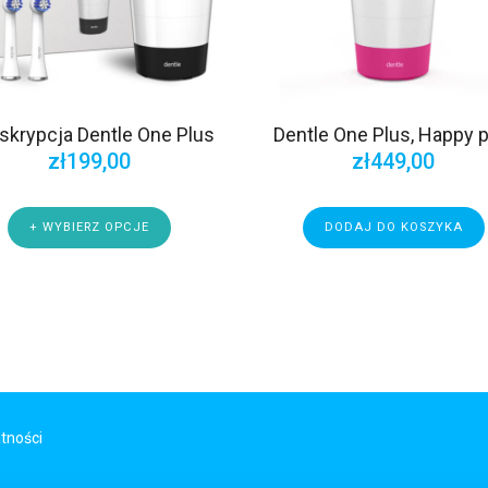
skrypcja Dentle One Plus
Dentle One Plus, Happy p
zł
199,00
zł
449,00
+ WYBIERZ OPCJE
DODAJ DO KOSZYKA
tności