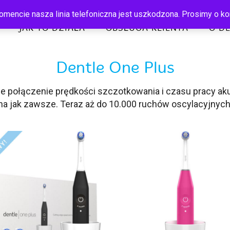
mencie nasza linia telefoniczna jest uszkodzona. Prosimy o ko
JAK TO DZIAŁA
OBSŁUGA KLIENTA
O D
Dentle One Plus
 połączenie prędkości szczotkowania i czasu pracy ak
tna jak zawsze. Teraz aż do 10.000 ruchów oscylacyjnych